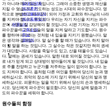
일대일양육
가 아니라 깨어 있는 자입니다. 그래야 소중한 생명과 재산을
제자훈련
지킬 수 있습니다. 기도하는 성도는 시대의 파수꾼입니다. 영
바이블칼리지
적으로 분별하고 파수꾼이 되어 가정과 교회와 하나님의 나라
예수동행일기
를 지켜야 합니다. 무엇보다 우리는 자기 자신을 지키는 파수
커뮤니티
꾼의 사명을 잘 감당해야 할 것입니다. 시편 기자는 자기 입에
교회소식
파수꾼을 두고 내 입술의 말을 지켜 달라고 기도합니다. 원수
주보
를 향하여 파수하는 것처럼 내 입술을 지키기 원했습니다. 말
갤러리
은 생각의 결과입니다. 말 실수를 할 때가 있습니다. 하지 말아
youtube
soundcloud
야 할 말을 하는 것입니다. 그 실수는 작은 것같지만 혀의 권세
가 대단합니다. 사람을 죽일수도 있고, 산을 태울수도 있습니
search
다. 말에는 권세가 있습니다. 말한 대로 되어질 것입니다. 그대
로 내가 믿게 되고 상대방이 받아들이게 될 것입니다. 내 입술
로 주를 찬양하고 누군가를 저주하는 일이 없어야 합니다. 눈
도 지켜야 합니다. 욥처럼 다른 여인을 향하여 당신의 눈과 맹
세하십시오. 죄악의 장소에 가지 않기 위해서 당신의 발과 맹
세하십시오. 피묻히는 일을 막기 위해서 당신의 손과 맹세하십
시오. 당신에게 파수꾼이 필요합니다. 당신의 삶에 말씀과 기
도의 파수꾼을 세워야 합니다.
원수들의 함정