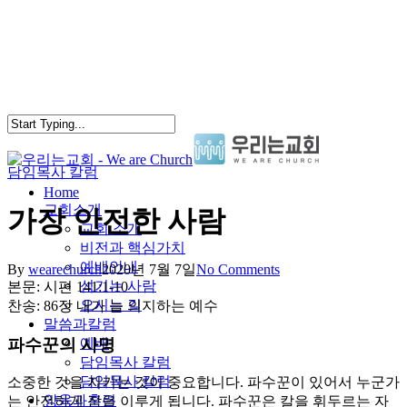
Skip
to
main
content
담임목사 칼럼
search
Menu
Home
교회소개
가장 안전한 사람
교회 소개
비전과 핵심가치
예배안내
By
wearechurch
2020년 7월 7일
No Comments
섬기는 사람
본문: 시편 141:1-10
오시는 길
찬송: 86장 내가 늘 의지하는 예수
말씀과칼럼
파수꾼의 사명
예배
담임목사 칼럼
담임목사 칼럼
소중한 것을 지키는 것이 중요합니다. 파수꾼이 있어서 누군가
양육과훈련
는 안전하게 잠을 이루게 됩니다. 파수꾼은 칼을 휘두르는 자