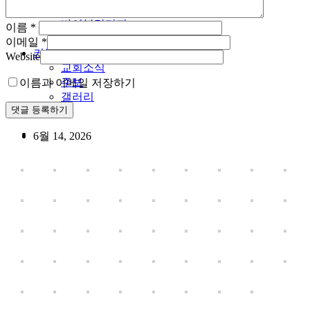
제자훈련
바이블칼리지
이름
*
예수동행일기
이메일
*
커뮤니티
Website
교회소식
주보
이름과 이메일 저장하기
갤러리
youtube
soundcloud
search
6월 14, 2026