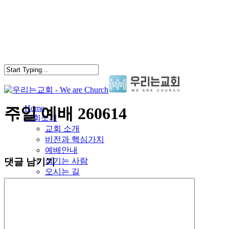
Skip
to
main
content
search
Menu
Home
주일 예배 260614
교회소개
교회 소개
비전과 핵심가치
예배안내
댓글 남기기
섬기는 사람
오시는 길
말씀과칼럼
예배
담임목사 칼럼
양육과훈련
일대일양육