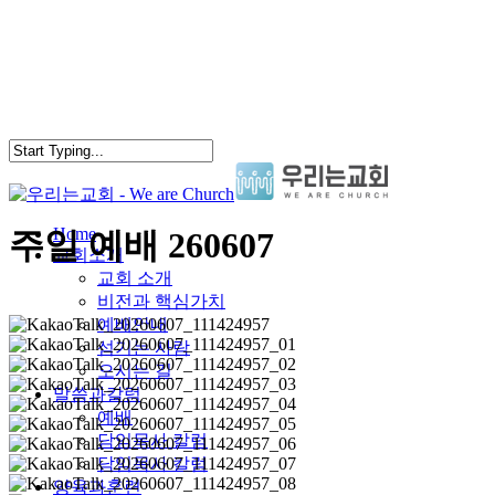
Skip
to
main
content
search
Menu
Home
주일 예배 260607
교회소개
교회 소개
비전과 핵심가치
예배안내
섬기는 사람
오시는 길
말씀과칼럼
예배
담임목사 칼럼
담임목사 칼럼
양육과훈련