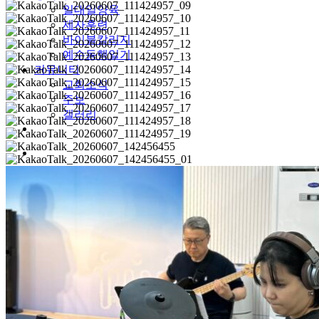
일대일양육
제자훈련
바이블칼리지
예수동행일기
커뮤니티
교회소식
주보
갤러리
youtube
soundcloud
search