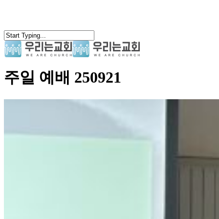
Skip
to
main
content
search
Menu
주일 예배 250921