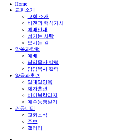
Close
Home
Menu
교회소개
교회 소개
비전과 핵심가치
예배안내
섬기는 사람
오시는 길
말씀과칼럼
예배
담임목사 칼럼
담임목사 칼럼
양육과훈련
일대일양육
제자훈련
바이블칼리지
예수동행일기
커뮤니티
교회소식
주보
갤러리
youtube