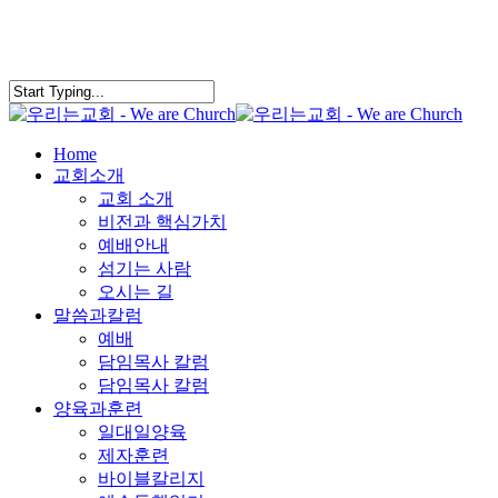
Skip
to
main
content
search
Menu
Home
교회소개
교회 소개
비전과 핵심가치
예배안내
섬기는 사람
오시는 길
말씀과칼럼
예배
담임목사 칼럼
담임목사 칼럼
양육과훈련
일대일양육
제자훈련
바이블칼리지