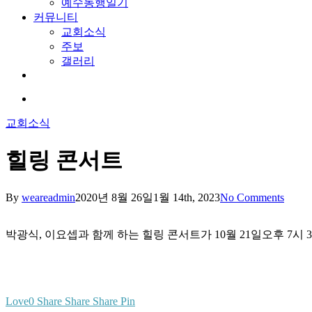
예수동행일기
커뮤니티
교회소식
주보
갤러리
youtube
soundcloud
search
교회소식
힐링 콘서트
By
weareadmin
2020년 8월 26일
1월 14th, 2023
No Comments
박광식, 이요셉과 함께 하는 힐링 콘서트가 10월 21일오후 7시
Love
0
Share
Share
Share
Pin