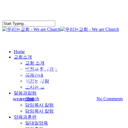
Skip
to
main
content
search
Menu
Home
교회소식
메인 슬라이더
교회소개
교회 소개
우리는교회 한가족 축제, 2019
비전과 핵심가치
예배안내
년 6월 1일, 국제광림비전랜드
섬기는 사람
오시는 길
말씀과칼럼
By
wearechurch
2019년 4월 27일
5월 3rd, 2019
No Comments
예배
담임목사 칼럼
담임목사 칼럼
양육과훈련
일대일양육