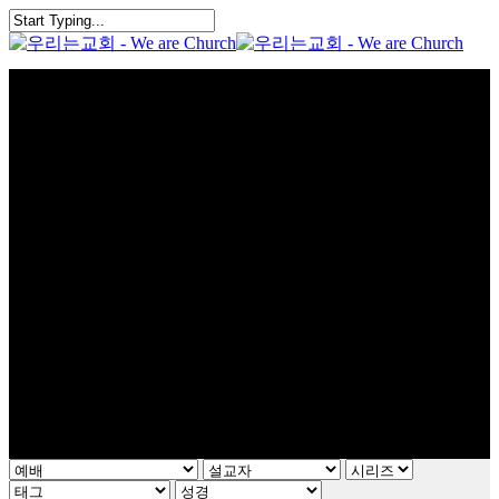
Skip
to
main
content
search
Menu
예배
Worship